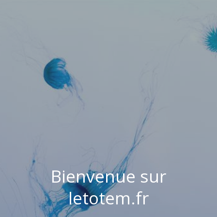
Bienvenue sur
letotem.fr